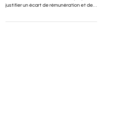
Avec la directive sur la transparence des
salaires, c'est désormais à l'employeur de
justifier un écart de rémunération et de
prouver qu'il n'y a pas de discrimination.
Quels sont les changements concrets pour
les collaborateurs ? Sandrine Dorbes,
experte en stratégie de rémunération,
nous explique tout dans cet entretien
accordé à Boodoom Le Mag.