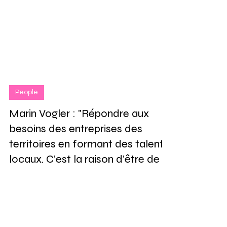
People
Marin Vogler : "Répondre aux
besoins des entreprises des
territoires en formant des talents
locaux. C’est la raison d’être de
Coda."
Rencontre avec Marin Vogler qui, a 26 ans,
est probablement l'un des plus jeunes
directeurs d'école supérieure de France.