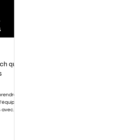
ch qui
s
prendre
'équipe
s avec