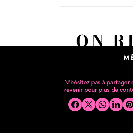
ON R
M
N'hésitez pas à partager 
revenir pour plus de con