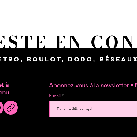
ESTE EN CO
étro, boulot, dodo, réseaux
et à
Abonnez-vous à la newsletter • 
tenu
E-mail