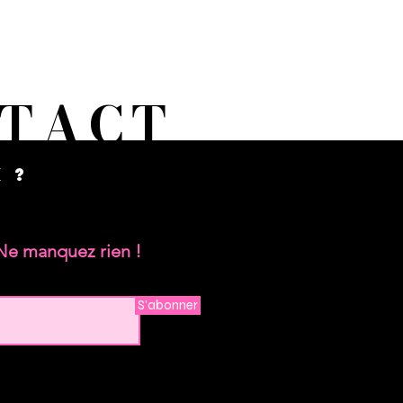
NTACT
 ?
Ne manquez rien !
S'abonner